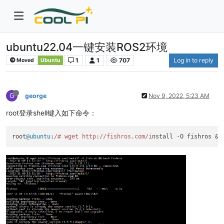
ubuntu22.04一键安装ROS2环境
1
1
707
Log in to reply
Moved
Ubuntu
G
george
Nov 9, 2022, 5:23 AM
root登录shell键入如下命令：
root
@ubuntu
:
/# wget http:/
/fishros.com/i