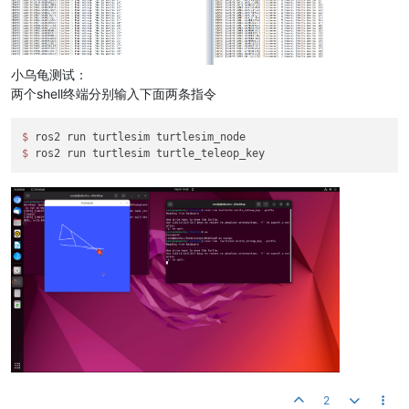
小乌龟测试：
两个shell终端分别输入下面两条指令
$ 
$ 
2