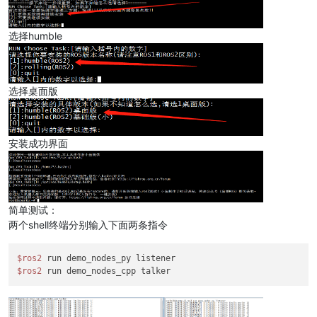
选择humble
选择桌面版
安装成功界面
简单测试：
两个shell终端分别输入下面两条指令
$ros2
$ros2