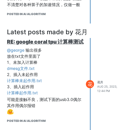
Python环境配置
不清楚对各种算子的加速情况，仅做一般
举例：NPU常见应用（图像、语音等）
性估计
或者再移植一些树莓派的项目进行对比
POSTED IN AI ALGORITHM
coral usb计算棒仅能够实现tensorflow模
以上为一些个人觉得需要说明的一些常见
型转换后的tflite模型，而rk3588s能够进
信息
行多种模型转换
Latest posts made by 花月
欢迎大家补充
表 优缺点
RE: google coral tpu 计算棒测试
coral计算棒 rk3588s
算力 4TOPS 6TOPS
@george
输出很多
便捷 usb接口 未见模组形式
放在txt文件里面了
模型 tflite rknn
1、未加入计算棒
tflite还需要编译工具才行，不好下载
dmesg文件.txt
rknn格式兼容更多，国内方便些
2、插入未起作用
多个计算棒好像能加速，未测试
计算棒未起作用.txt
花月
花
rk3588工具更方面些; coral需要科学上
3、插入起作用
AUG 25, 2023,
网，在linux系统中不会设置，但方便各种
12:44 PM
计算棒起作用.txt
不同的设备使用，如在树莓派中实现边缘
可能是接触不良，测试下面的usb3.0偶尔
加速，rk1808计算棒也可以，但设置起来
其作用偶尔报错
感觉很麻烦，仅实现了rock-x库的加速，
个人测试中未能实现自定义模型的加速
POSTED IN AI ALGORITHM
个人见解，嘻嘻
详细数据待更新，先用手机码点