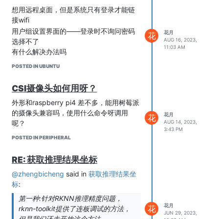
表 优缺点
想用远程桌面，但是系统只有登录才能链
coral计算棒 rk3588s
接wifi
算力 4TOPS 6TOPS
用户组设置界面的——登录时不询问密码
花月
花
便捷 usb接口 未见模组形式
AUG 16, 2023,
选择不了
11:03 AM
模型 tflite rknn
有什么解决办法吗
tflite还需要编译工具才行，不好下载
POSTED IN UBUNTU
rknn格式兼容更多，国内方便些
多个计算棒好像能加速，未测试
CSI摄像头如何用呀？
rk3588工具更方面些; coral需要科学上
外形和raspberry pi4 差不多，能用树莓派
网，在linux系统中不会设置，但方便各种
的摄像头兼容吗，使用什么命令呀调用
不同的设备使用，如在树莓派中实现边缘
花月
花
呢？
AUG 14, 2023,
加速，rk1808计算棒也可以，但设置起来
3:43 PM
感觉很麻烦，仅实现了rock-x库的加速，
POSTED IN PERIPHERAL
个人测试中未能实现自定义模型的加速
个人见解，嘻嘻
RE: 获取推理结果坐标
详细数据待更新，先用手机码点
@zhengbicheng
said in
获取推理结果坐
标
:
第一种:针对RKNN推理精度问题，
花月
花
rknn-toolkit提供了连板调试的方法，
JUN 29, 2023,
但是我们还未开放这个方法。