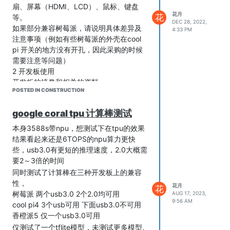
扇、屏幕（HDMI、LCD）、鼠标、键盘
花月
花
等。
DEC 28, 2022,
如果部分兼容树莓派，请说明具体差异及
4:33 PM
注意事项（例如有些树莓派的外壳在cool
pi 开关的地方没有开孔，因此采购的时候
需要注意等问题）
2 开发板使用
开发板的镜像和相关的资料
POSTED IN CONSTRUCTION
Ubuntu镜像、Debain镜像、Android镜像
及其烧录方法
google coral tpu 计算棒测试
Cool pi 4简单配置及常用环境配置、如中
文环境、输入法、python
本身3588s带npu，想测试下在tpu的效果
语音、拍摄、网络、远程（文件传输）
结果看起来还是6TOPS的npu算力更快
开发板信息（温度等系统信息）
些，usb3.0有更短的推理速度，2.0大概需
3 外设
要2～3倍的时间
串口调试
同时测试了计算棒在三种开发板上的兼容
开发板40pin引脚说明
性，
花月
花
40pin接口GPIO、UART、I2C 、SPI和
树莓派 两个usb3.0 2个2.0均可用
AUG 17, 2023,
PWM
9:56 AM
cool pi4 3个usb可用 下面usb3.0不可用
举例：常见应用
香橙派5 仅一个usb3.0可用
4 NPU（体现COOL PI 优异性能的地方）
仅测试了一个tflite模型，未测试更多模型,