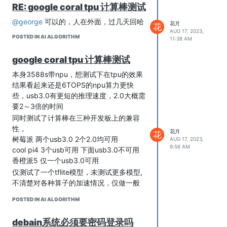
RE: google coral tpu 计算棒测试
@george
可以的，人在外面，过几天回哈
花月
花
AUG 17, 2023,
POSTED IN AI ALGORITHM
11:38 AM
google coral tpu 计算棒测试
本身3588s带npu，想测试下在tpu的效果
结果看起来还是6TOPS的npu算力更快
些，usb3.0有更短的推理速度，2.0大概需
要2～3倍的时间
同时测试了计算棒在三种开发板上的兼容
性，
花月
花
树莓派 两个usb3.0 2个2.0均可用
AUG 17, 2023,
9:56 AM
cool pi4 3个usb可用 下面usb3.0不可用
香橙派5 仅一个usb3.0可用
仅测试了一个tflite模型，未测试更多模型,
不清楚对各种算子的加速情况，仅做一般
性估计
POSTED IN AI ALGORITHM
coral usb计算棒仅能够实现tensorflow模
型转换后的tflite模型，而rk3588s能够进
debain系统必须要密码登录吗
行多种模型转换