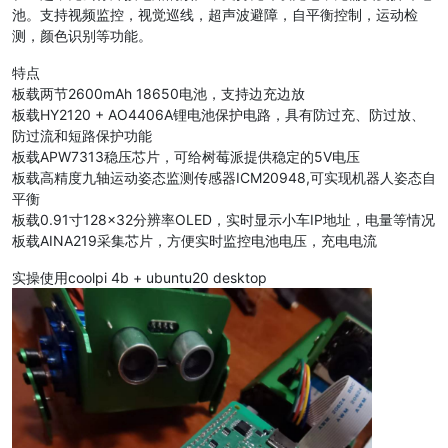
池。支持视频监控，视觉巡线，超声波避障，自平衡控制，运动检
测，颜色识别等功能。
特点
板载两节2600mAh 18650电池，支持边充边放
板载HY2120 + AO4406A锂电池保护电路，具有防过充、防过放、
防过流和短路保护功能
板载APW7313稳压芯片，可给树莓派提供稳定的5V电压
板载高精度九轴运动姿态监测传感器ICM20948,可实现机器人姿态自
平衡
板载0.91寸128×32分辨率OLED，实时显示小车IP地址，电量等情况
板载AINA219采集芯片，方便实时监控电池电压，充电电流
实操使用coolpi 4b + ubuntu20 desktop