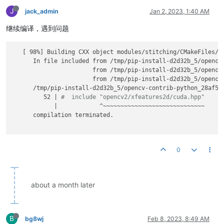
J
jack_admin
Jan 2, 2023, 1:40 AM
继续编译，遇到问题
   [ 98%] Building CXX object modules/stitching/CMakeFiles/op
      In file included from /tmp/pip-install-d2d32b_5/opencv
                       from /tmp/pip-install-d2d32b_5/opencv
                       from /tmp/pip-install-d2d32b_5/opencv
      /tmp/pip-install-d2d32b_5/opencv-contrib-python_28af57
         52 | 
#  include "opencv2/xfeatures2d/cuda.hpp"
            |            ^~~~~~~~~~~~~~~~~~~~~~~~~~~~~~

      compilation terminated.

0
about a month later
B
bg8wj
Feb 8, 2023, 8:49 AM