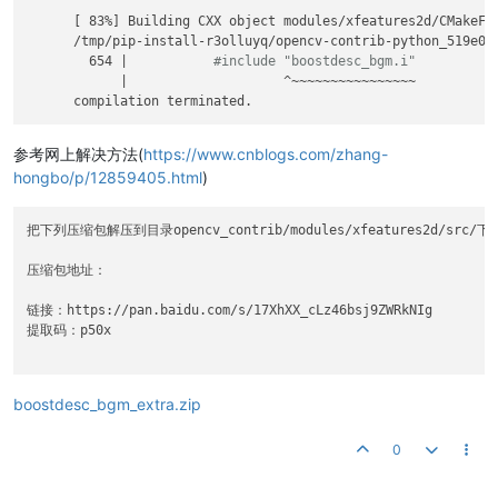
      [ 83%] Building CXX object modules/xfeatures2d/CMakeFil
      /tmp/pip-install-r3olluyq/opencv-contrib-python_519e0e
        654 |           
#include "boostdesc_bgm.i"
            |                    ^~~~~~~~~~~~~~~~~

参考网上解决方法(
https://www.cnblogs.com/zhang-
hongbo/p/12859405.html
)
把下列压缩包解压到目录opencv_contrib/modules/xfeatures2d/src/下
压缩包地址：

链接：https://pan.baidu.com/s/17XhXX_cLz46bsj9ZWRkNIg

提取码：p50x

boostdesc_bgm_extra.zip
0