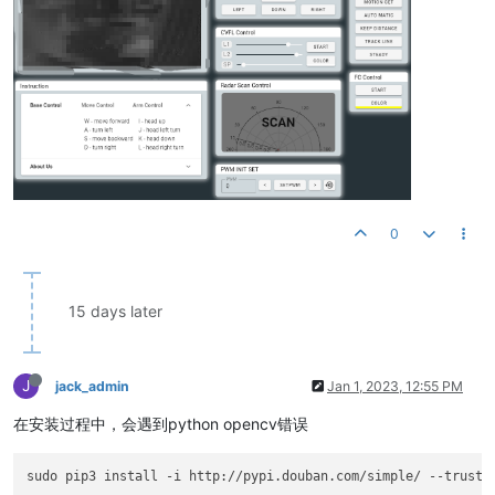
0
15 days later
J
jack_admin
Jan 1, 2023, 12:55 PM
在安装过程中，会遇到python opencv错误
sudo pip3 install -i http://pypi.douban.com/simple/ --trusted