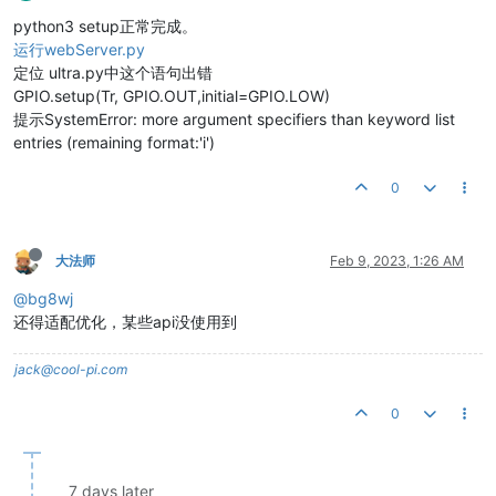
python3 setup正常完成。
运行webServer.py
定位 ultra.py中这个语句出错
GPIO.setup(Tr, GPIO.OUT,initial=GPIO.LOW)
提示SystemError: more argument specifiers than keyword list
entries (remaining format:'i')
0
大法师
Feb 9, 2023, 1:26 AM
@bg8wj
还得适配优化，某些api没使用到
jack@cool-pi.com
0
7 days later